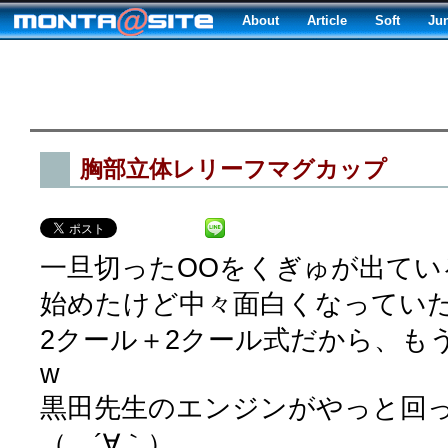
About
Article
Soft
Ju
胸部立体レリーフマグカップ
一旦切ったOOをくぎゅが出てい
始めたけど中々面白くなってい
2クール＋2クール式だから、も
w
黒田先生のエンジンがやっと回
（ ´∀｀）