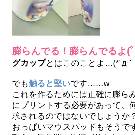
膨らんでる！膨らんでるよ(ﾟ∀
グカップ
とはこのことよ…(*´д｀*)
でも
触ると堅い
です……w
これを作るためには正確に膨ら
にプリントする必要があって、
求されるのではないでしょうか
おっぱいマウスパッドもそうで