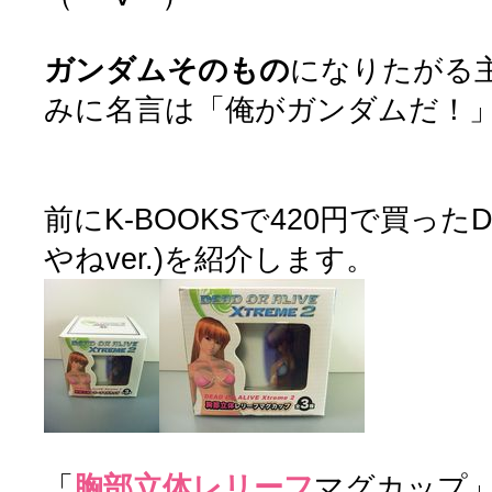
ガンダムそのもの
になりたがる
みに名言は「俺がガンダムだ！」
前にK-BOOKSで420円で買った
やねver.)を紹介します。
「
胸部立体レリーフ
マグカップ