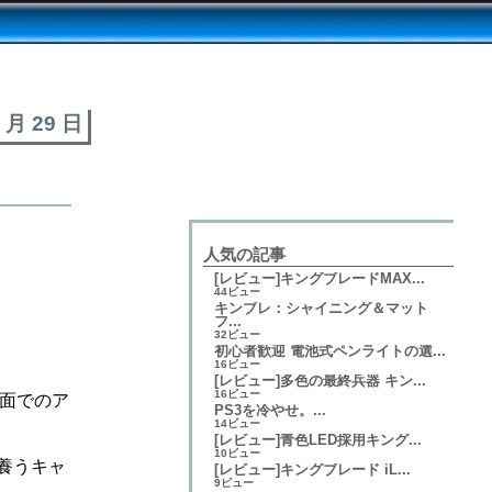
1 月 29 日
人気の記事
[レビュー]キングブレードMAX...
44ビュー
キンブレ：シャイニング＆マット
フ...
32ビュー
初心者歓迎 電池式ペンライトの選...
16ビュー
[レビュー]多色の最終兵器 キン...
16ビュー
方面でのア
PS3を冷やせ。...
14ビュー
[レビュー]青色LED採用キング...
10ビュー
を養うキャ
[レビュー]キングブレード iL...
9ビュー