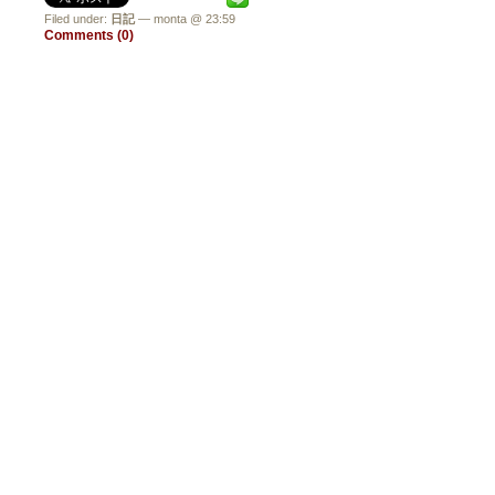
Filed under:
日記
— monta @ 23:59
Comments (0)