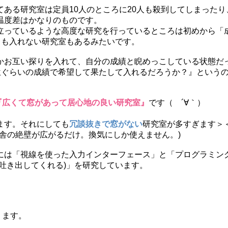
ある研究室は定員10人のところに20人も殺到してしまったり
温度差はかなりのものです。
立っているような高度な研究を行っているところは初めから「
ても入れない研究室もあるみたいです。
かお互い探りを入れて、自分の成績と睨めっこしている状態だ
位ぐらいの成績で希望して果たして入れるだろうか？』という
『広くて窓があって居心地の良い研究室』
です（ ´∀｀）
ます。それにしても
冗談抜きで窓がない
研究室が多すぎます＞＜
舎の絶壁が広がるだけ。換気にしか使えません。)
には「視線を使った入力インターフェース」と「プログラミン
吐き出してくれる)」を研究しています。
ります。