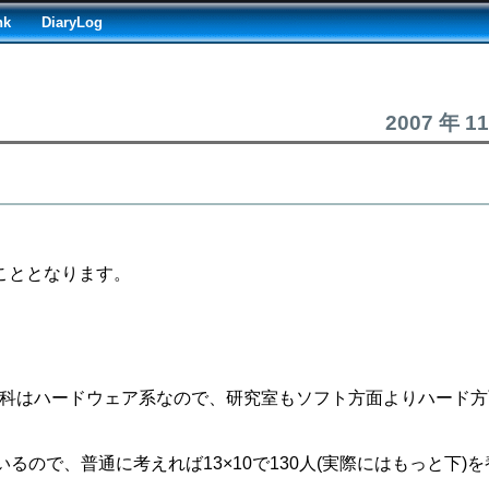
nk
DiaryLog
2007 年 1
こととなります。
学科はハードウェア系なので、研究室もソフト方面よりハード
ので、普通に考えれば13×10で130人(実際にはもっと下)