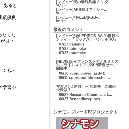
[レビュー]光の最終兵器 キング...
、あると
9ビュー
[レビュー]AKB48オフィシャ...
9ビュー
成績優良
[レビュー]4色LED(RGB+...
9ビュー
最近のコメント
ったりし
[レビュー]5色LED(RGB+W+Y)搭載ペ
ンライト「ミックス・ペンラ-PRO」
のが目下
07/27
daifangs
07/27
tutumake
07/27
totomake
[NEWS]ルイファンストアとルミカの
ペンライトストアで2019新春セール
開催中
； (い
06/30
kupić prawo jazdy b
06/11
sportbootführerschei...
マガジンZ休刊！～ 熊倉裕一先生の
グ学習シ
今後は？
06/27
Research Chemicals k...
06/27
Benzodiazepines
シナモンブレードIVプロジェクト