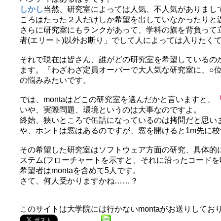
しかし
当然、研究室によっては人気、不人気がありまして
ころはたった２人だけしか希望を出していなかったりと
さらに研究室にもランクがあって、学科の旗を背負って
者(エリート)以外お断り」でして人によっては入りたく
それで現在は皆さん、誰がどの研究室を希望しているの
ます。『わざわざ定員オーバーで大人気な研究室に、○
の悩みみたいです。
では、montaはどこの研究室を選んだかと言いますと、
いや、実際問題、環境というのは大事なのですよ。
終始、狭いところで缶詰になっているのは拷問だと思い
や、ホントは窓はあるのですが、窓を開けると1m先に校
その希望した研究室はソフトウェア方面の研究、具体的
ステム(フローチャートを示すと、それに沿ったコードを
希望者はmontaを含めて5人です。
さて、何人受かりますかね……？
このサイトは大学院には行かないmontaがお送りしてお